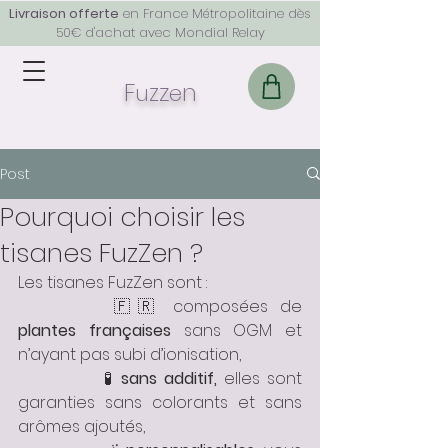
Livraison offerte
en France Métropolitaine dès
50€ d'achat avec Mondial Relay
F
z
z
n
u
e
Post
Pourquoi choisir les
tisanes FuzZen ?
Les tisanes FuzZen sont :
		🇫🇷 composées de 
plantes françaises
 sans OGM et 
n’ayant pas subi d’ionisation, 
		🧪 
sans additif, 
elles sont 
garanties sans colorants et sans 
arômes ajoutés,