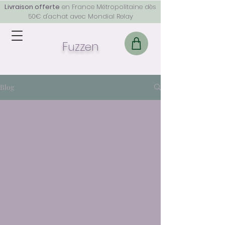
Livraison offerte
en France Métropolitaine dès
50€ d'achat avec Mondial Relay
F
z
z
n
u
e
Blog