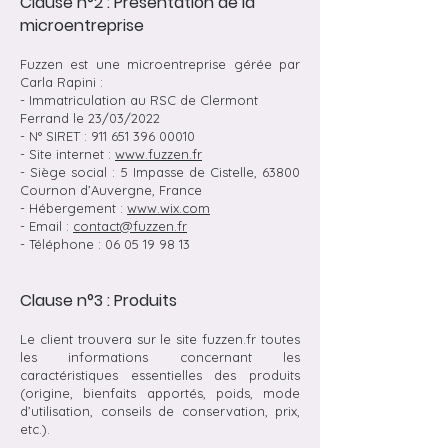
Clause n°2 : Présentation de la
microentreprise
Fuzzen est une microentreprise gérée par
Carla Rapini :
- Immatriculation au RSC de Clermont
Ferrand le 23/03/2022
- N° SIRET :
911 651 396 00010
- Site internet :
www.fuzzen.fr
- Siège social : 5 Impasse de Cistelle, 63800
Cournon d’Auvergne, France
- Hébergement :
www.wix.com
- Email :
contact@fuzzen.fr
- Téléphone :
06 05 19 98 13
Clause n°3 : Produits
Le client trouvera sur le site fuzzen.fr toutes
les informations concernant les
caractéristiques essentielles des produits
(origine, bienfaits apportés, poids, mode
d’utilisation, conseils de conservation, prix,
etc.).