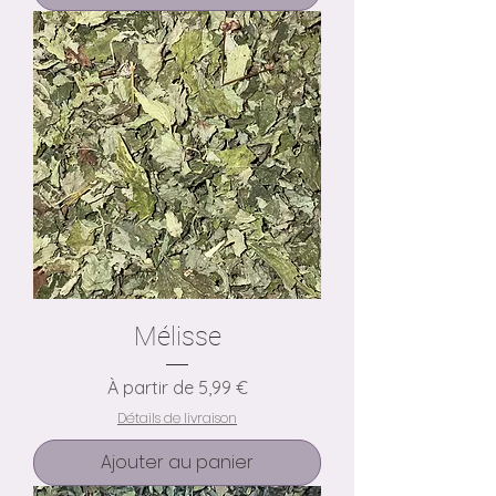
Mélisse
Prix promotionnel
À partir de
5,99 €
Détails de livraison
Ajouter au panier