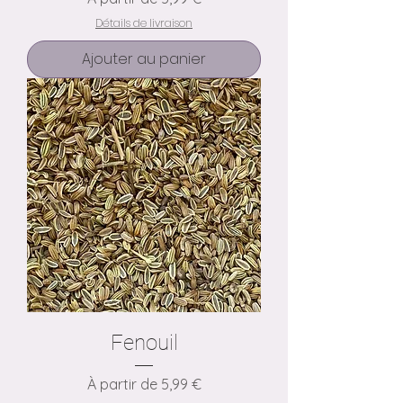
Détails de livraison
Ajouter au panier
Fenouil
Prix promotionnel
À partir de
5,99 €