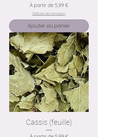
Prix promotionnel
À partir de
5,99 €
Détails de livraison
Ajouter au panier
Cassis (feuille)
Prix promotionnel
À partir de
5,99 €