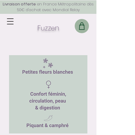
Livraison offerte
en France Métropolitaine dès
50€ d'achat avec Mondial Relay
F
z
z
n
u
e