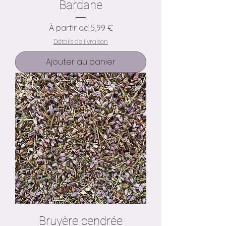
Bardane
Prix promotionnel
À partir de
5,99 €
Détails de livraison
Ajouter au panier
Bruyère cendrée