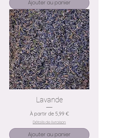
Ajouter au panier
Lavande
Prix promotionnel
À partir de
5,99 €
Détails de livraison
Ajouter au panier