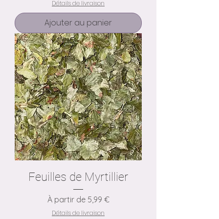
Détails de livraison
Ajouter au panier
Feuilles de Myrtillier
Prix promotionnel
À partir de
5,99 €
Détails de livraison