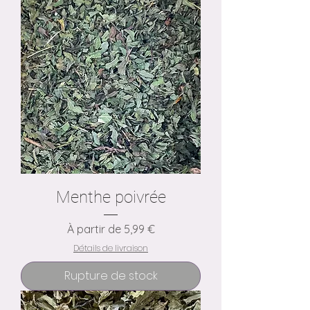
Menthe poivrée
Prix promotionnel
À partir de
5,99 €
Détails de livraison
Rupture de stock