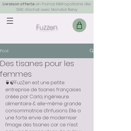
Livraison offerte
en France Métropolitaine dès
50€ d'achat avec Mondial Relay
F
z
z
n
u
e
Post
Des tisanes pour les
femmes
🍵🍃FuzZen est une petite 
entreprise de tisanes françaises 
créée par Carla, ingénieure 
alimentaire & elle-même grande 
consommatrice d’infusions. Elle a 
une forte envie de moderniser 
l’image des tisanes car ce n’est 