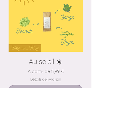
Au soleil ☀️
Prix promotionnel
À partir de
5,99 €
Détails de livraison
Ajouter au panier