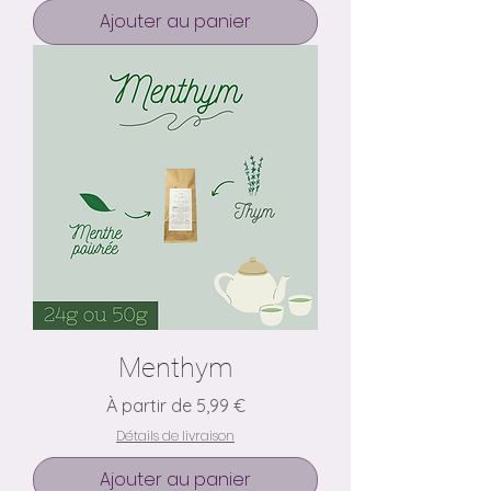
Ajouter au panier
Menthym
Prix promotionnel
À partir de
5,99 €
Détails de livraison
Ajouter au panier