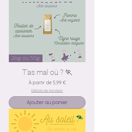
T'as mal où ? 🏃
Prix promotionnel
À partir de
5,99 €
Détails de livraison
Ajouter au panier