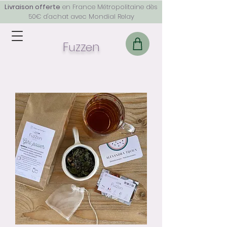
Livraison offerte
en France Métropolitaine dès
50€ d'achat avec Mondial Relay
F
z
z
n
u
e