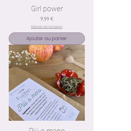
Girl power
Prix
9,99 €
Détails de livraison
Ajouter au panier
Più o meno