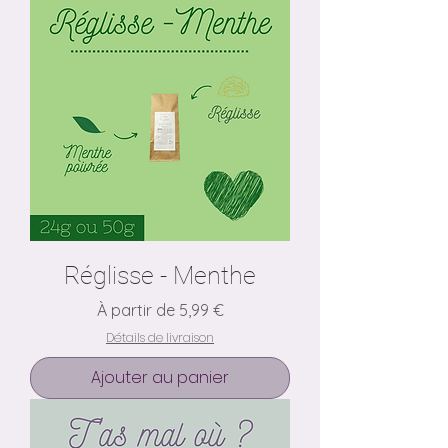
Réglisse - Menthe
Prix promotionnel
À partir de
5,99 €
Détails de livraison
Ajouter au panier