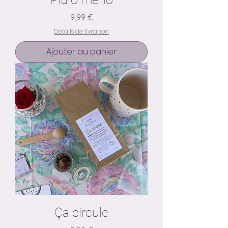
Prix
9,99 €
Détails de livraison
Ajouter au panier
Ça circule