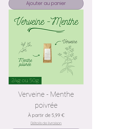
Ajouter au panier
Verveine - Menthe
poivrée
Prix promotionnel
À partir de
5,99 €
Détails de livraison