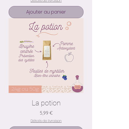
Détails de livraison
Ajouter au panier
La potion
Prix
5,99 €
Détails de livraison