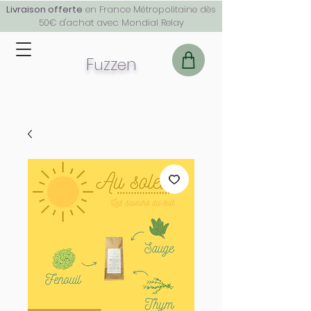
Livraison offerte
en France Métropolitaine dès
50€ d'achat avec Mondial Relay
F
z
z
n
u
e