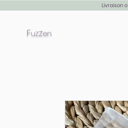
Livraison o
z
F
z
n
u
e