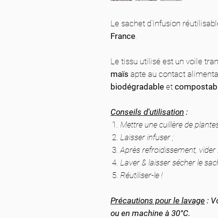
Le sachet d'infusion réutilisab
France
.
Le tissu utilisé est un voile t
maïs
apte au contact alimentai
biodégradable
et
compostabl
Conseils d'utilisation
:
Mettre une cuillère de plante
Laisser infuser ;
Après refroidissement, vider l
Laver & laisser sécher le sach
Réutiliser-le !
Précautions pour le lavage
: V
ou en machine à 30°C.