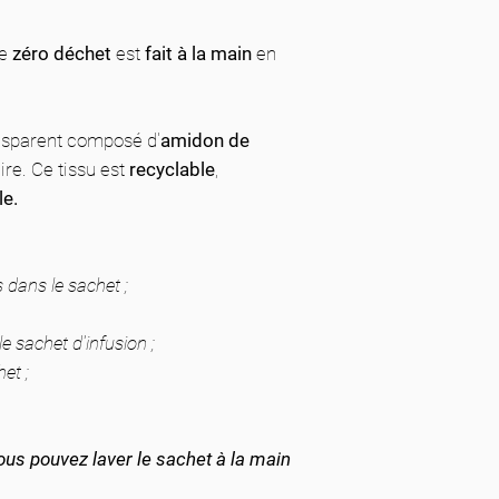
le
zéro déchet
est
fait à la main
en
ransparent composé d'
amidon de
re. Ce tissu est
recyclable
,
e.
s dans le sachet ;
e sachet d'infusion ;
et ;
ous pouvez laver le sachet à la main