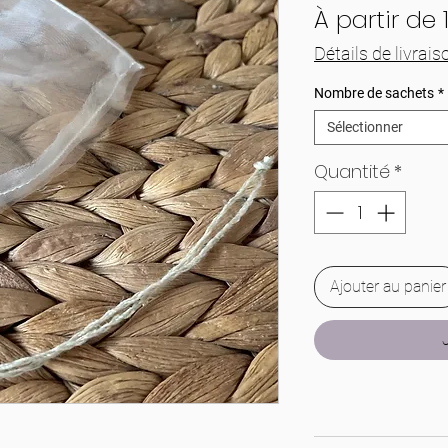
À partir de
Détails de livrais
Nombre de sachets
*
Sélectionner
Quantité
*
Ajouter au panier