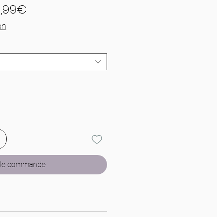
Prix
1,99€
promotionnel
on
Je commande