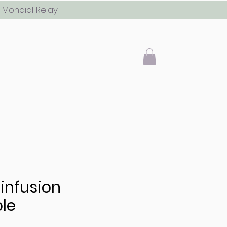
 Mondial Relay
'infusion
ble