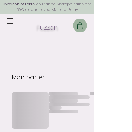
Livraison offerte
en France Métropolitaine dès
50€ d'achat avec Mondial Relay
F
z
z
n
u
e
Mon panier